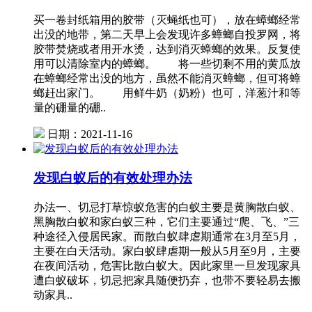
买一卷封纸箱用的胶带（灭蝇纸也可），放在蟑螂经常
出没的地带，第二天早上会发现许多蟑螂自投罗网，将
胶带焚烧或者用开水烫，达到消灭蟑螂的效果。反复使
用可以清除室内的蟑螂。 将一些切剩不用的黄瓜放
在蟑螂经常出没的地方，虽然不能消灭蟑螂，但可将蟑
螂赶出家门。 用鲜牛奶（奶粉）也可，洋葱汁和等
量的硼量的硼..
日期：2021-11-16
发现白蚁后的有效处理办法
办法一、切忌打草惊蚁危害的白蚁主要是黄胸散白蚁、
黑胸散白蚁和家白蚁三种，它们主要通过“爬、飞、”三
种途径入侵居民家。而散白蚁肆虐期通常在3月至5月，
主要在白天活动。家白蚁肆虐期一般从5月至9月，主要
在夜间活动，危害比散白蚁大。因此家里一旦发现家具
遭白蚁破坏，切忌把家具随便扔弃，也带不要轻易去搬
动家具..