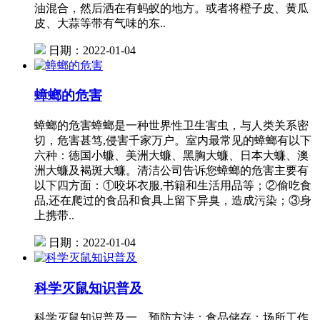
油混合，然后洒在有蚂蚁的地方。或者将橙子皮、黄瓜
皮、大蒜等带有气味的东..
日期：2022-01-04
蟑螂的危害
蟑螂的危害蟑螂是一种世界性卫生害虫，与人类关系密
切，危害甚笃,侵害千家万户。室内最常见的蟑螂有以下
六种：德国小蠊、美洲大蠊、黑胸大蠊、日本大蠊、澳
洲大蠊及褐斑大蠊。清洁公司告诉您蟑螂的危害主要有
以下四方面：①咬坏衣服,书籍和生活用品等；②偷吃食
品,还在爬过的食品和食具上留下异臭，造成污染；③身
上携带..
日期：2022-01-04
科学灭鼠知识普及
科学灭鼠知识普及一、预防方法：食品储存：场所工作