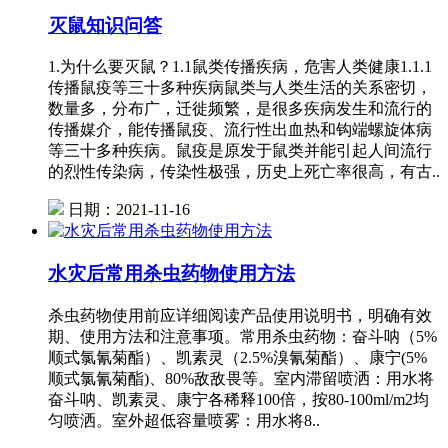
灭鼠知识问答
1.为什么要灭鼠？1.1鼠类传播疾病，危害人类健康1.1.1
传播鼠疫等三十多种疾病鼠类与人类生活的关系密切，
数量多，分布广，迁徙频繁，是很多疾病发生和流行的
传播媒介，能传播鼠疫、流行性出血热和钩端螺旋体病
等三十多种疾病。鼠疫是原发于鼠类并能引起人间流行
的烈性传染病，传染性极强，历史上死亡率很高，有古..
日期：2021-11-16
水灾后常用杀虫药物使用方法
杀虫药物使用前应详细阅读产品使用说明书，明确有效
期、使用方法和注意事项。常用杀虫药物：奋斗呐（5%
顺式氯氰菊酯）、凯素灵（2.5%溴氰菊酯）、康宁(5%
顺式氯氰菊酯)、80%敌敌畏等。室内滞留喷洒：用水将
奋斗呐、凯素灵、康宁各稀释100倍，按80-100ml/m2均
匀喷洒。室外超低容量喷雾：用水将8..