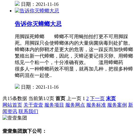
日期：2021-11-16
告诉你灭蟑螂大忌
用脚踩死蟑螂 蟑螂不可用蝇拍拍打更不可用脚踩
死。用脚踩只会使蟑螂体内的大量病菌病毒到处扩散。
蟑螂体内的卵鞘才是更大的危害，这一踩反而加快蟑螂
繁殖出新一代蟑螂，因此，灭蟑还要记得灭卵。用蟑螂
纸见一个粘一个，十分准确有效。 滥用蟑螂药
很多人一种蟑螂药效不明显，就再加几种，把很多种蟑
螂药混在一起使..
日期：2021-11-16
共15条数据
当前第1/2页
首页
上一页
1
2
下一页
末页
网站首页
关于壹壹
服务项目
服务网点
服务标准
服务案例
新
闻资讯
联系我们
壹壹集团旗下公司：