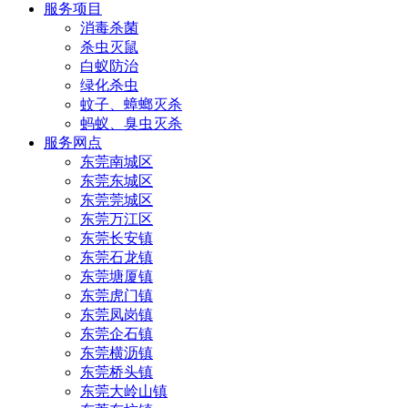
服务项目
消毒杀菌
杀虫灭鼠
白蚁防治
绿化杀虫
蚊子、蟑螂灭杀
蚂蚁、臭虫灭杀
服务网点
东莞南城区
东莞东城区
东莞莞城区
东莞万江区
东莞长安镇
东莞石龙镇
东莞塘厦镇
东莞虎门镇
东莞凤岗镇
东莞企石镇
东莞横沥镇
东莞桥头镇
东莞大岭山镇