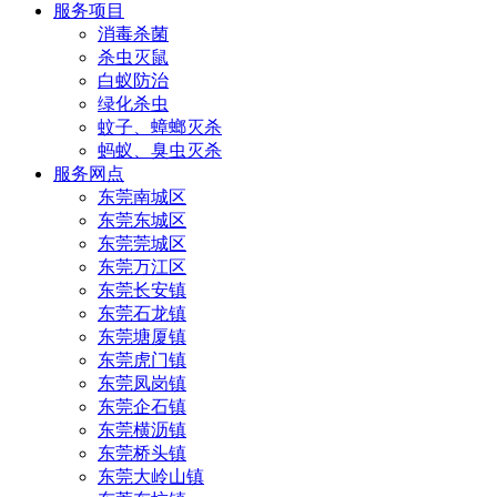
服务项目
消毒杀菌
杀虫灭鼠
白蚁防治
绿化杀虫
蚊子、蟑螂灭杀
蚂蚁、臭虫灭杀
服务网点
东莞南城区
东莞东城区
东莞莞城区
东莞万江区
东莞长安镇
东莞石龙镇
东莞塘厦镇
东莞虎门镇
东莞凤岗镇
东莞企石镇
东莞横沥镇
东莞桥头镇
东莞大岭山镇