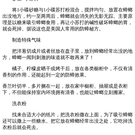
将1小碟砂糖与1小碟苏打粉混合，搅拌均匀。放置在蟑螂
出没地方，约一至两周后，蟑螂就会消失的无影无踪。主要原
理是以糖来吸引蟑螂食用，再让小苏打的碱性破坏蟑螂的胃，
就会死掉。据说这也是美国人常用的防蟑秘方。
制造特殊气味
把洋葱切成片或者丝放在盘子里，放到蟑螂经常出没的地
方，蟑螂一闻到刺激的味道就不敢再来了！
橘子、柠檬皮晒干或烤干后，放在各类橱柜中，不仅有清
香剂的作用，还能起到一定的防蟑效果。
香兰叶切半，多片捆在一起，放在家中橱柜、抽屉或是衣柜
下，不但能保持室内环境拥有清香，也能让蟑螂立刻搬家。
洗衣粉
找来合适大小的纸片，把洗衣粉撒在上面，为了吸引蟑螂
还可以撒上一些糖水。把它放在蟑螂经常出没之处，它吃掉洗
衣粉后就会死去。