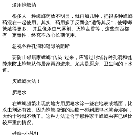
滥用蟑螂药
很多人一种蟑螂药效不明显，就再加几种，把很多种蟑螂
药混在一起使用。其实，药用多了反而会“适得其反”，使蟑螂
繁殖得更多。 并且像杀虫气雾剂、灭蟑盘香等，这些东西都
有一定毒性，终究不放心长期使用。
忽视各种孔洞和缝隙的阻断
要防止邻居家蟑螂“传染”过来，应通过封堵各种孔洞和缝
隙来防止蟑螂从邻居家再跑进来。尤其是厨房、卫生间的下水
道。
灭蟑螂大法！
肥皂水
在蟑螂频繁出现的地方用肥皂水涂一些在地表或墙面，比
杀虫剂还有效。因为蟑螂腹部的油脂一碰到肥皂水就会溶解，
大约十秒就不动了。这种方法适合于那种家里蟑螂虫害已经比
较严重的情况。
砂糖+小苏打