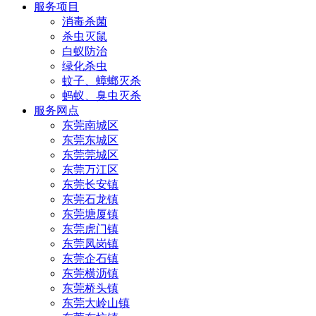
服务项目
消毒杀菌
杀虫灭鼠
白蚁防治
绿化杀虫
蚊子、蟑螂灭杀
蚂蚁、臭虫灭杀
服务网点
东莞南城区
东莞东城区
东莞莞城区
东莞万江区
东莞长安镇
东莞石龙镇
东莞塘厦镇
东莞虎门镇
东莞凤岗镇
东莞企石镇
东莞横沥镇
东莞桥头镇
东莞大岭山镇