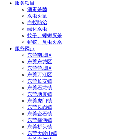
服务项目
消毒杀菌
杀虫灭鼠
白蚁防治
绿化杀虫
蚊子、蟑螂灭杀
蚂蚁、臭虫灭杀
服务网点
东莞南城区
东莞东城区
东莞莞城区
东莞万江区
东莞长安镇
东莞石龙镇
东莞塘厦镇
东莞虎门镇
东莞凤岗镇
东莞企石镇
东莞横沥镇
东莞桥头镇
东莞大岭山镇