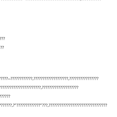
???
???
????--????????????,???????????????????,????????????????
???????????????????????,????????????????????
??????
???????,?"?????????????"???,????????????????????????????????