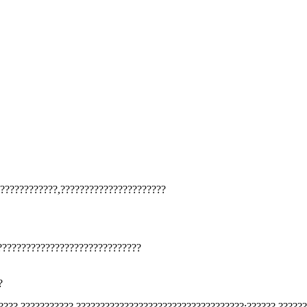
????????????,??????????????????????
??????????????????????????????
?
????,???????????,???????????????????????????????????;??????,?????