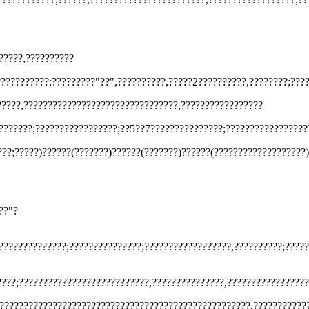
?????,??????????
??????????:?????????"??",??????????,?????2??????????,????????;???
?????,????????????????????????????????,?????????????????
???????;?????????????????;??5??7???????????????;?????????????????
??;?????)??????(???????)??????(???????)??????(???????????????????
??"?
??????????????;???????????????;??????????????????,??????????;????
????;???????????????????????????,???????????????,?????????????????
????????????????????????????????????????????????????,????????????