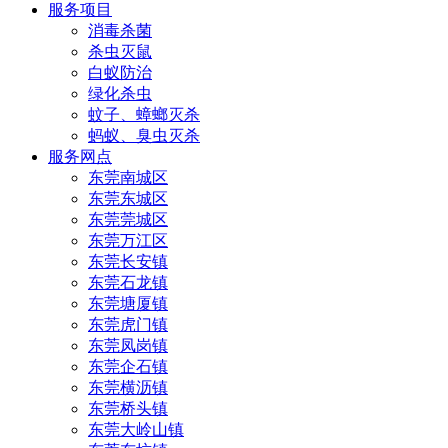
服务项目
消毒杀菌
杀虫灭鼠
白蚁防治
绿化杀虫
蚊子、蟑螂灭杀
蚂蚁、臭虫灭杀
服务网点
东莞南城区
东莞东城区
东莞莞城区
东莞万江区
东莞长安镇
东莞石龙镇
东莞塘厦镇
东莞虎门镇
东莞凤岗镇
东莞企石镇
东莞横沥镇
东莞桥头镇
东莞大岭山镇