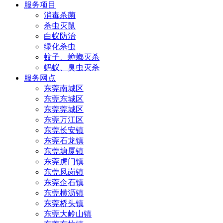
服务项目
消毒杀菌
杀虫灭鼠
白蚁防治
绿化杀虫
蚊子、蟑螂灭杀
蚂蚁、臭虫灭杀
服务网点
东莞南城区
东莞东城区
东莞莞城区
东莞万江区
东莞长安镇
东莞石龙镇
东莞塘厦镇
东莞虎门镇
东莞凤岗镇
东莞企石镇
东莞横沥镇
东莞桥头镇
东莞大岭山镇