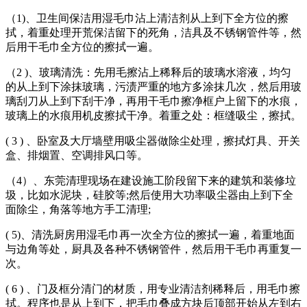
（1)、卫生间保洁用湿毛巾沾上清洁剂从上到下全方位的擦
拭，着重处理开荒保洁留下的死角，洁具及不锈钢管件等，然
后用干毛巾全方位的擦拭一遍。
（2 )、玻璃清洗：先用毛擦沾上稀释后的玻璃水溶液，均匀
的从上到下涂抹玻璃，污渍严重的地方多涂抹几次，然后用玻
璃刮刀从上到下刮干净，再用干毛巾擦净框户上留下的水痕，
玻璃上的水痕用机皮擦拭干净。着重之处：框缝吸尘，擦拭。
( 3 ) 、卧室及大厅墙壁用吸尘器做除尘处理，擦拭灯具、开关
盒、排烟置、空调排风口等。
（4）、东莞清理现场在建设施工阶段留下来的建筑和装修垃
圾，比如水泥块，硅胶等;然后使用大功率吸尘器由上到下全
面除尘，角落等地方手工清理;
( 5)、清洗厨房用湿毛巾再一次全方位的擦拭一遍，着重地面
与边角等处，厨具及各种不锈钢管件，然后用干毛巾再重复一
次。
( 6 ) 、门及框分清门的材质，用专业清洁剂稀释后，用毛巾擦
拭。程序也是从上到下，把毛巾叠成方块后顶部开始从左到右